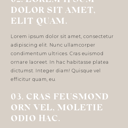
02. LOREM IPSUM
DOLOR SIT AMET,
ELIT QUAM.
Lorem ipsum dolor sit amet, consectetur
adipiscing elit. Nunc ullamcorper
condimentum ultrices. Cras euismod
ornare laoreet.
In hac habitasse platea
dictumst. Integer diam! Quisque vel
efficitur quam, eu.
03. CRAS FEUSMOND
ORN VEL, MOLETIE
ODIO HAC.