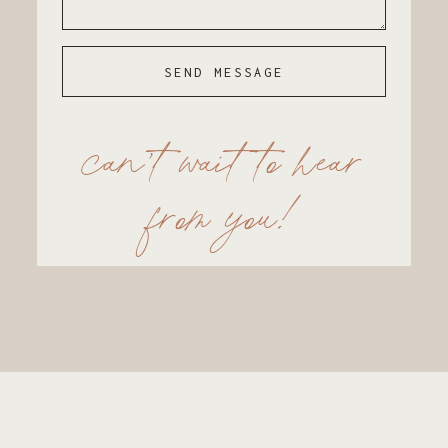
SEND MESSAGE
can’t wait to hear
from you!