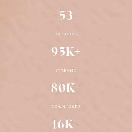
53
EPISODES
95K
+
STREAMS
80K+
DOWNLOADS
16K+